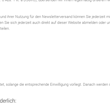
Art. 6 Abs. 1 lit. a DSGVO), übersenden wir Ihnen regelmäßig unseren 
 und ihrer Nutzung für den Newsletterversand können Sie jederzeit mi
n Sie sich jederzeit auch direkt auf dieser Website abmelden oder u
eilen.
, solange die entsprechende Einwilligung vorliegt. Danach werden s
derlich: