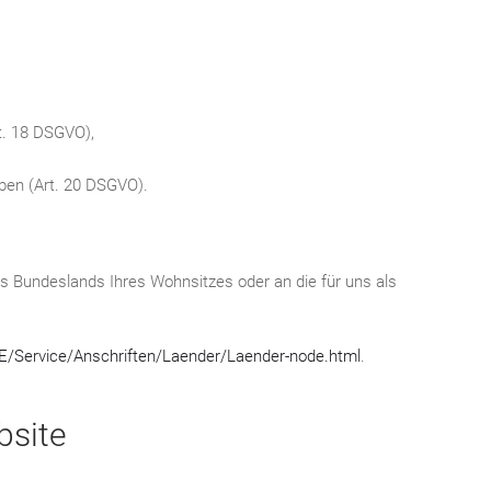
t. 18 DSGVO),
aben (Art. 20 DSGVO).
es Bundeslands Ihres Wohnsitzes oder an die für uns als
DE/Service/Anschriften/Laender/Laender-node.html
.
bsite