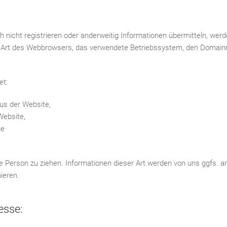
ch nicht registrieren oder anderweitig Informationen übermitteln, we
ie Art des Webbrowsers, das verwendete Betriebssystem, den Domainn
et:
us der Website,
Website,
ie
e Person zu ziehen. Informationen dieser Art werden von uns ggfs. a
ieren.
esse: